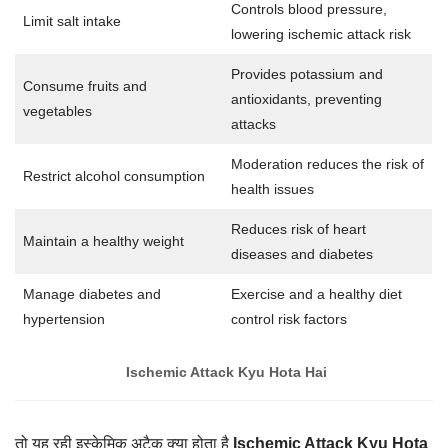
Controls blood pressure,
Limit salt intake
lowering ischemic attack risk
Provides potassium and
Consume fruits and
antioxidants, preventing
vegetables
attacks
Moderation reduces the risk of
Restrict alcohol consumption
health issues
Reduces risk of heart
Maintain a healthy weight
diseases and diabetes
Manage diabetes and
Exercise and a healthy diet
hypertension
control risk factors
Ischemic Attack Kyu Hota Hai
तो यह रही इस्केमिक अटैक क्या होता है
Ischemic Attack Kyu Hota