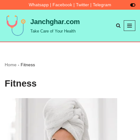
Whatsapp
|
Facebook
|
Twitter
|
Telegram
Skip
Janchghar.com
to
Take Care of Your Health
content
Home
-
Fitness
Fitness