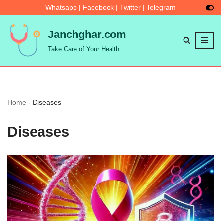
Whatsapp
|
Facebook
|
Twitter
|
Telegram
Skip
Janchghar.com
to
Take Care of Your Health
content
Home
-
Diseases
Diseases